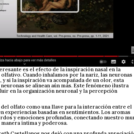
esante es el efecto de la inspiración nasal en la
 olfativo. Cuando inhalamos por la nariz, las neuronas
y si la inspiración va acompañada de un olor, esta
s neuronas se alinean aún más. Este fenómeno ilustra
luir en la organización neuronal y la percepción
del olfato como una llave para la interacción entre el
en experiencias basadas en sentimientos. Los aromas
uerdos y emociones profundas, conectando nuestro m
a manera íntima y poderosa.
reth Castellanos nos dejó con una profunda apreciaci