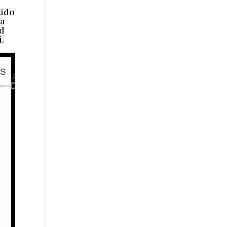
tido
ra
ad
.