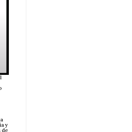
l
s
o
 a
ia y
s de