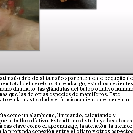
ubestimado debido al tamaño aparentemente pequeño de
umen total del cerebro. Sin embargo, estudios reciente
maño diminuto, las glándulas del bulbo olfativo human
as que las de otras especies de mamíferos. Este
fato en la plasticidad y el funcionamiento del cerebro
túa como un alambique, limpiando, calentando y
gue al bulbo olfativo. Este último distribuye los olores
áreas clave como el aprendizaje, la atención, la memor
 la profunda conexión entre el olfato y otros aspecto