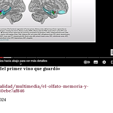
del primer vino que guardó»
alidad/multimedia/el-olfato-memoria-y-
40ebe7af846
2024