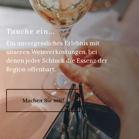
Tauche ein…
Ein unvergessliches Erlebnis mit
unseren Weinverkostungen, bei
denen jeder Schluck die Essenz der
Region offenbart.
Machen Sie mit!