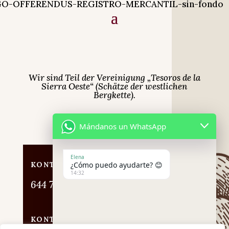
Wir sind Teil der Vereinigung „Tesoros de la
Sierra Oeste“ (Schätze der westlichen
Bergkette).
Webdesign von AuxDesign
Mándanos un WhatsApp
Elena
KONTAKT-TELEFONNUMMER
¿Cómo puedo ayudarte? 😊
14:32
644 77 83 29
KONTAKT-E-MAIL