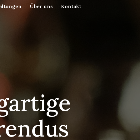
altungen
Über uns
Kontakt
gartige
erendus